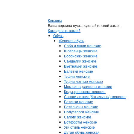
Корзина
Ваша корзина пуста, сделайте свой заказ.
Как сделать заказ?
Обувь
Женская обувь
Сабо и мюли женские
Шлёпанцы женские
Босоножки женские
Сандалии женские
Вьетнамки женские
Балетки женские
Туфли женские
Туфли летние женские
Мокасины,слипоны женские
Кеды,кроссовки женские
Сапоги летние(ботильоны) женские
Ботинки женские
Ботильоны женские
Полусапоги женские
Сапоги женские
Ботфорты женские
Уги стиль женские
Дутая обувь женская