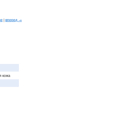
ые
|
вперед →
я кожа