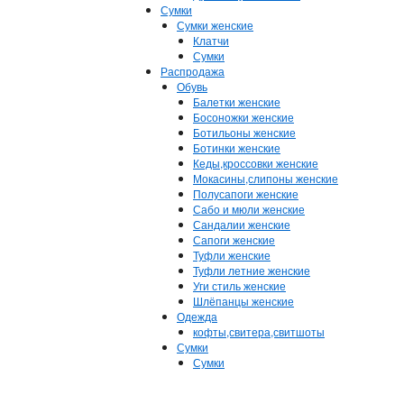
Сумки
Сумки женские
Клатчи
Сумки
Распродажа
Обувь
Балетки женские
Босоножки женские
Ботильоны женские
Ботинки женские
Кеды,кроссовки женские
Мокасины,слипоны женские
Полусапоги женские
Сабо и мюли женские
Сандалии женские
Сапоги женские
Туфли женские
Туфли летние женские
Уги стиль женские
Шлёпанцы женские
Одежда
кофты,свитера,свитшоты
Сумки
Сумки