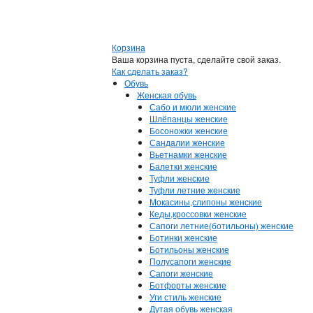
Корзина
Ваша корзина пуста, сделайте свой заказ.
Как сделать заказ?
Обувь
Женская обувь
Сабо и мюли женские
Шлёпанцы женские
Босоножки женские
Сандалии женские
Вьетнамки женские
Балетки женские
Туфли женские
Туфли летние женские
Мокасины,слипоны женские
Кеды,кроссовки женские
Сапоги летние(ботильоны) женские
Ботинки женские
Ботильоны женские
Полусапоги женские
Сапоги женские
Ботфорты женские
Уги стиль женские
Дутая обувь женская