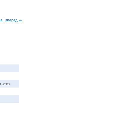
ые
|
вперед →
я кожа