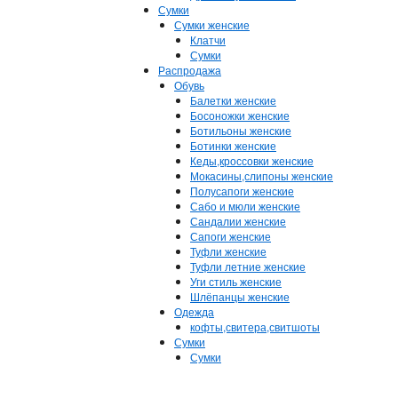
Сумки
Сумки женские
Клатчи
Сумки
Распродажа
Обувь
Балетки женские
Босоножки женские
Ботильоны женские
Ботинки женские
Кеды,кроссовки женские
Мокасины,слипоны женские
Полусапоги женские
Сабо и мюли женские
Сандалии женские
Сапоги женские
Туфли женские
Туфли летние женские
Уги стиль женские
Шлёпанцы женские
Одежда
кофты,свитера,свитшоты
Сумки
Сумки