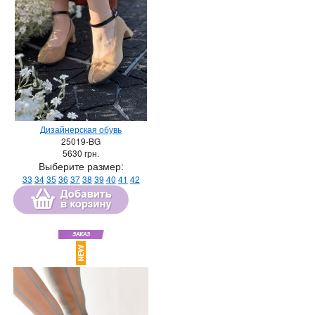
Дизайнерская обувь
25019-BG
5630
грн.
Выберите размер:
33
34
35
36
37
38
39
40
41
42