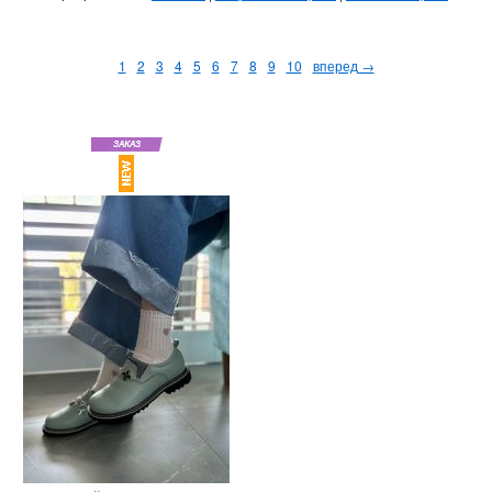
1
2
3
4
5
6
7
8
9
10
вперед →