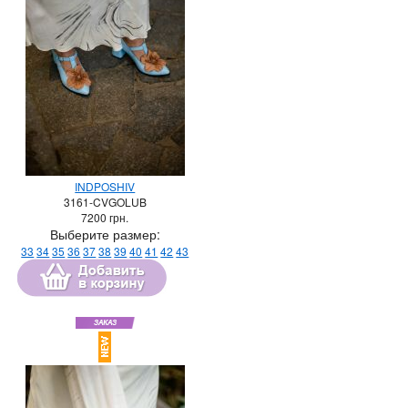
INDPOSHIV
3161-CVGOLUB
7200
грн.
Выберите размер:
33
34
35
36
37
38
39
40
41
42
43