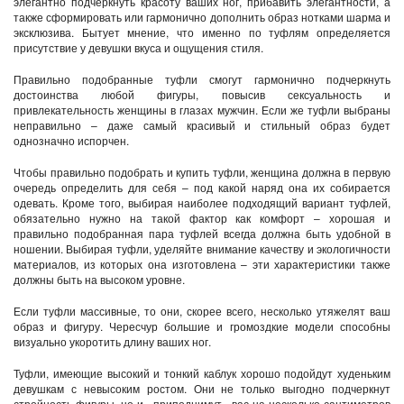
элегантно подчеркнуть красоту ваших ног, прибавить элегантности, а
также сформировать или гармонично дополнить образ нотками шарма и
эксклюзива. Бытует мнение, что именно по туфлям определяется
присутствие у девушки вкуса и ощущения стиля.
Правильно подобранные туфли смогут гармонично подчеркнуть
достоинства любой фигуры, повысив сексуальность и
привлекательность женщины в глазах мужчин. Если же туфли выбраны
неправильно – даже самый красивый и стильный образ будет
однозначно испорчен.
Чтобы правильно подобрать и купить туфли, женщина должна в первую
очередь определить для себя – под какой наряд она их собирается
одевать. Кроме того, выбирая наиболее подходящий вариант туфлей,
обязательно нужно на такой фактор как комфорт – хорошая и
правильно подобранная пара туфлей всегда должна быть удобной в
ношении. Выбирая туфли, уделяйте внимание качеству и экологичности
материалов, из которых она изготовлена – эти характеристики также
должны быть на высоком уровне.
Если туфли массивные, то они, скорее всего, несколько утяжелят ваш
образ и фигуру. Чересчур большие и громоздкие модели способны
визуально укоротить длину ваших ног.
Туфли, имеющие высокий и тонкий каблук хорошо подойдут худеньким
девушкам с невысоким ростом. Они не только выгодно подчеркнут
стройность фигуры, но и «приподнимут» вас на несколько сантиметров