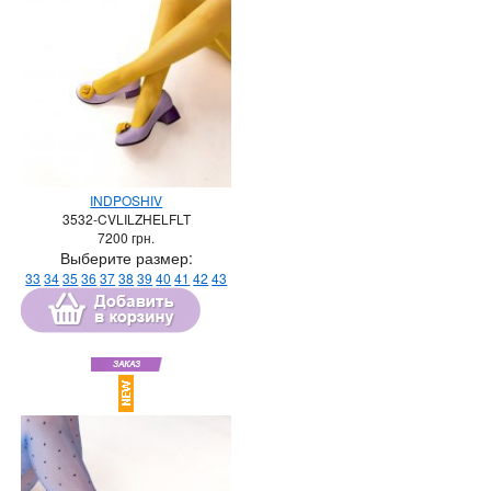
INDPOSHIV
3532-CVLILZHELFLT
7200
грн.
Выберите размер:
33
34
35
36
37
38
39
40
41
42
43