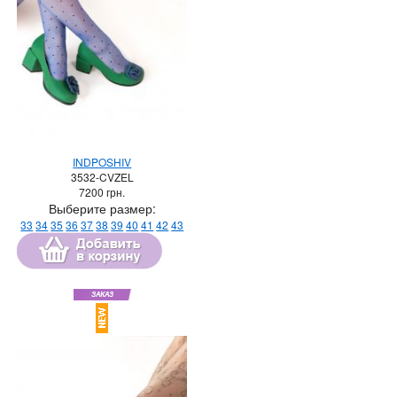
INDPOSHIV
3532-CVZEL
7200
грн.
Выберите размер:
33
34
35
36
37
38
39
40
41
42
43