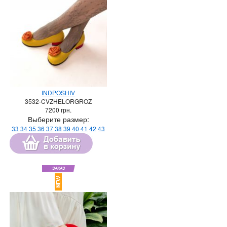
INDPOSHIV
3532-CVZHELORGROZ
7200
грн.
Выберите размер:
33
34
35
36
37
38
39
40
41
42
43