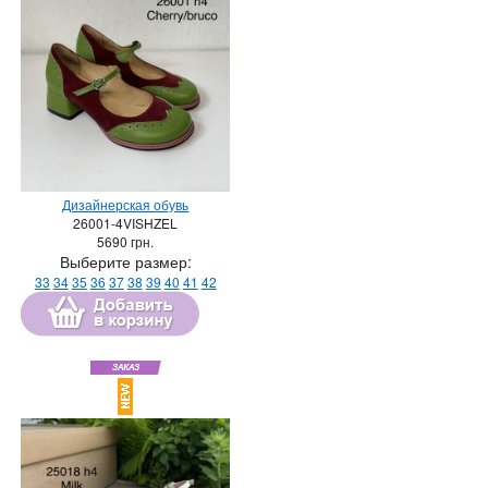
Дизайнерская обувь
26001-4VISHZEL
5690
грн.
Выберите размер:
33
34
35
36
37
38
39
40
41
42