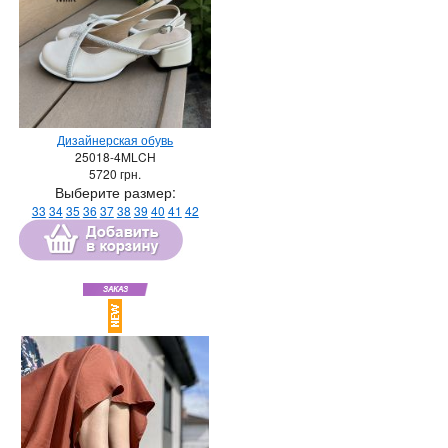
Дизайнерская обувь
25018-4MLCH
5720
грн.
Выберите размер:
33
34
35
36
37
38
39
40
41
42