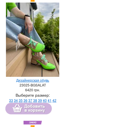
Дизайнерская обувь
23025-BGSALAT
6420
грн.
Выберите размер:
33
34
35
36
37
38
39
40
41
42