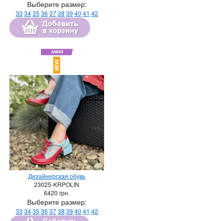
Выберите размер:
33
34
35
36
37
38
39
40
41
42
Дизайнерская обувь
23025-KRPOLIN
6420
грн.
Выберите размер:
33
34
35
36
37
38
39
40
41
42