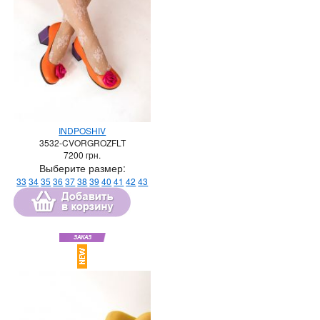
INDPOSHIV
3532-CVORGROZFLT
7200
грн.
Выберите размер:
33
34
35
36
37
38
39
40
41
42
43