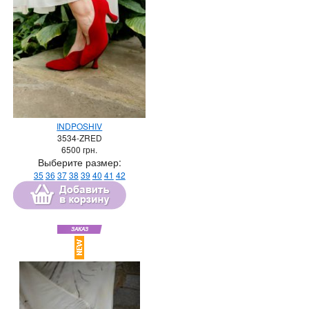
INDPOSHIV
3534-ZRED
6500
грн.
Выберите размер:
35
36
37
38
39
40
41
42