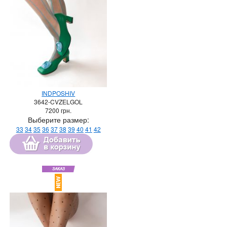
INDPOSHIV
3642-CVZELGOL
7200
грн.
Выберите размер:
33
34
35
36
37
38
39
40
41
42