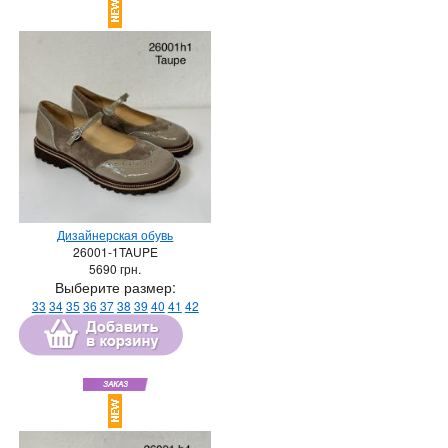
Дизайнерская обувь
26001-1TAUPE
5690
грн.
Выберите размер:
33
34
35
36
37
38
39
40
41
42