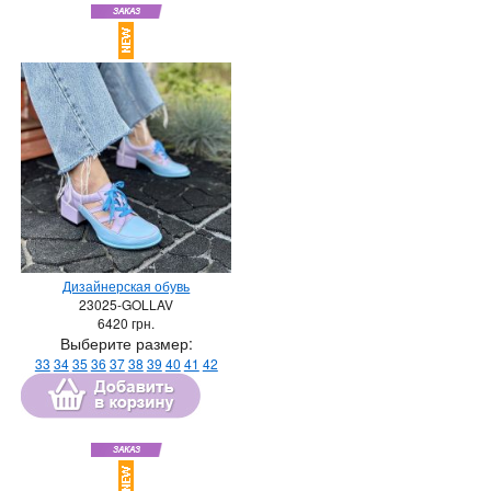
Дизайнерская обувь
23025-GOLLAV
6420
грн.
Выберите размер:
33
34
35
36
37
38
39
40
41
42