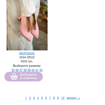
INDPOSHIV
3534-ZROZ
6500
грн.
Выберите размер:
35
36
37
38
39
40
41
42
1
2
3
4
5
6
7
8
9
10
вперед →