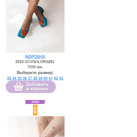
INDPOSHIV
3532-2CVGOLORGZEL
7200
грн.
Выберите размер:
33
34
35
36
37
38
39
40
41
42
43