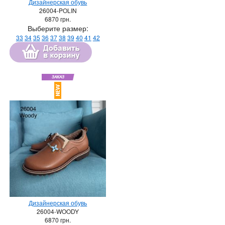
Дизайнерская обувь
26004-POLIN
6870
грн.
Выберите размер:
33
34
35
36
37
38
39
40
41
42
Дизайнерская обувь
26004-WOODY
6870
грн.