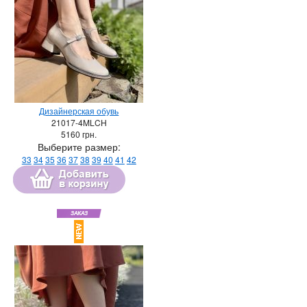
Дизайнерская обувь
21017-4MLCH
5160
грн.
Выберите размер:
33
34
35
36
37
38
39
40
41
42