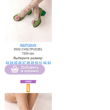
INDPOSHIV
3532-CVSLTPUDZEL
7200
грн.
Выберите размер:
33
34
35
36
37
38
39
40
41
42
43