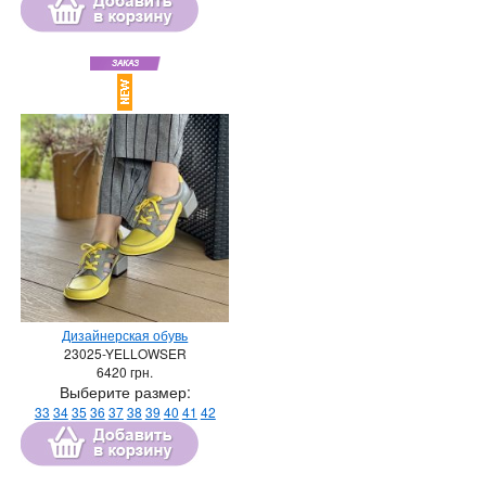
Дизайнерская обувь
23025-YELLOWSER
6420
грн.
Выберите размер:
33
34
35
36
37
38
39
40
41
42