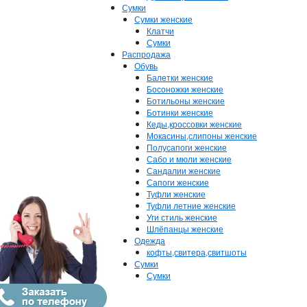
Сумки
Сумки женские
Клатчи
Сумки
Распродажа
Обувь
Балетки женские
Босоножки женские
Ботильоны женские
Ботинки женские
Кеды,кроссовки женские
Мокасины,слипоны женские
Полусапоги женские
Сабо и мюли женские
Сандалии женские
Сапоги женские
Туфли женские
Туфли летние женские
Уги стиль женские
Шлёпанцы женские
Одежда
кофты,свитера,свитшоты
Сумки
Сумки