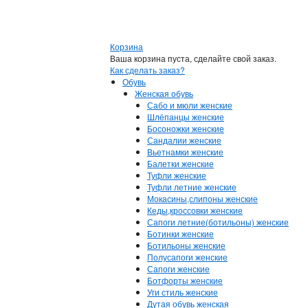
Корзина
Ваша корзина пуста, сделайте свой заказ.
Как сделать заказ?
Обувь
Женская обувь
Сабо и мюли женские
Шлёпанцы женские
Босоножки женские
Сандалии женские
Вьетнамки женские
Балетки женские
Туфли женские
Туфли летние женские
Мокасины,слипоны женские
Кеды,кроссовки женские
Сапоги летние(ботильоны) женские
Ботинки женские
Ботильоны женские
Полусапоги женские
Сапоги женские
Ботфорты женские
Уги стиль женские
Дутая обувь женская