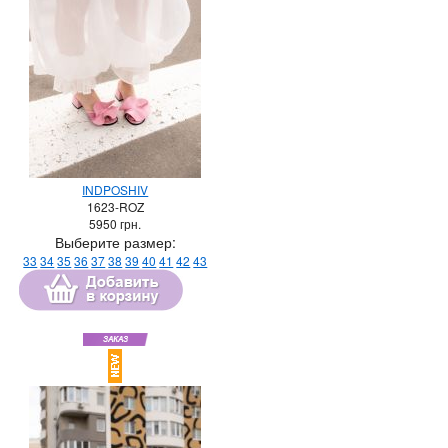
INDPOSHIV
1623-ROZ
5950
грн.
Выберите размер:
33
34
35
36
37
38
39
40
41
42
43