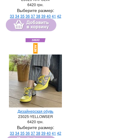
6420
грн.
Выберите размер:
33
34
35
36
37
38
39
40
41
42
Дизайнерская обувь
23025-YELLOWSER
6420
грн.
Выберите размер:
33
34
35
36
37
38
39
40
41
42