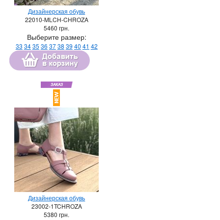
Дизайнерская обувь
22010-MLCH-CHROZA
5460
грн.
Выберите размер:
33
34
35
36
37
38
39
40
41
42
Дизайнерская обувь
23002-1TCHROZA
5380
грн.