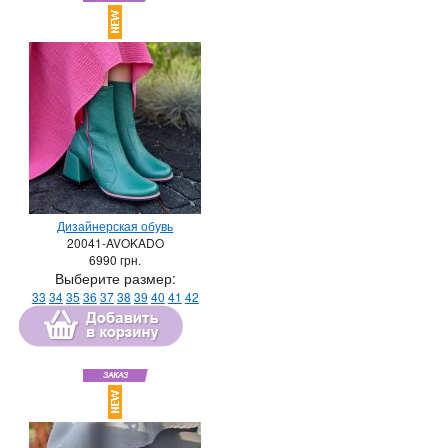
Дизайнерская обувь
20041-AVOKADO
6990
грн.
Выберите размер:
33
34
35
36
37
38
39
40
41
42