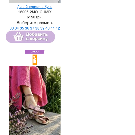
Дизайнерская обувь
18006-2MOLCHMIX
6150
грн.
Выберите размер:
33
34
35
36
37
38
39
40
41
42