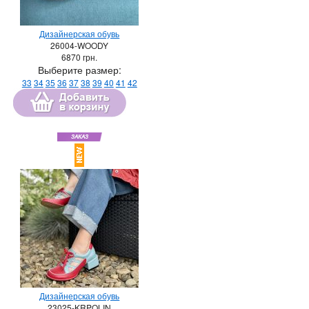
Дизайнерская обувь
26004-WOODY
6870
грн.
Выберите размер:
33
34
35
36
37
38
39
40
41
42
Дизайнерская обувь
23025-KRPOLIN