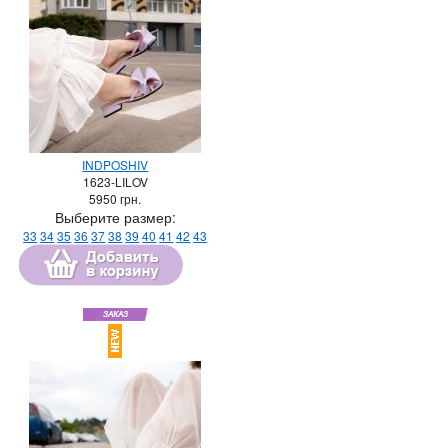
INDPOSHIV
1623-LILOV
5950
грн.
Выберите размер:
33
34
35
36
37
38
39
40
41
42
43