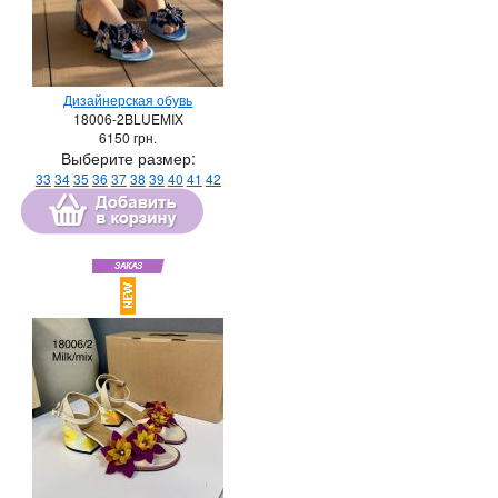
Дизайнерская обувь
18006-2BLUEMIX
6150
грн.
Выберите размер:
33
34
35
36
37
38
39
40
41
42