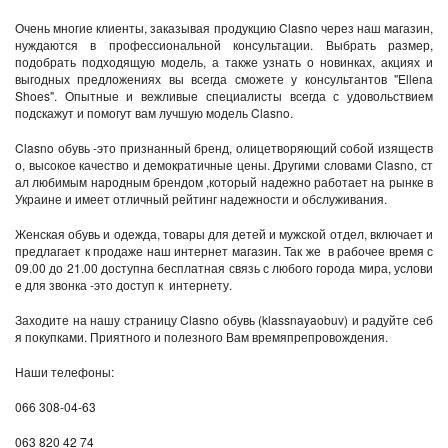
Очень многие клиенты, заказывая продукцию Clasno через наш магазин,
нуждаются в профессиональной консультации. Выбрать размер,
подобрать подходящую модель, а также узнать о новинках, акциях и
выгодных предложениях вы всегда сможете у консультантов "Ellena
Shoes". Опытные и вежливые специалисты всегда с удовольствием
подскажут и помогут вам лучшую модель Clasno.
Clasno обувь -это признанный бренд, олицетворяющий собой изяществ
о, высокое качество и демократичные цены. Другими словами Clasno, ст
ал любимым народным брендом ,который надежно работает на рынке в
Украине и имеет отличный рейтинг надежности и обслуживания.
Женская обувь и одежда, товары для детей и мужской отдел, включает и
предлагает к продаже наш интернет магазин. Так же в рабочее время с
09.00 до 21.00 доступна бесплатная связь с любого города мира, услови
е для звонка -это доступ к интернету.
Заходите на нашу страницу Clasno обувь (klassnayaobuv) и радуйте себ
я покупками. Приятного и полезного Вам времяпрепровождения.
Наши телефоны:
066 308-04-63
063 820 42 74