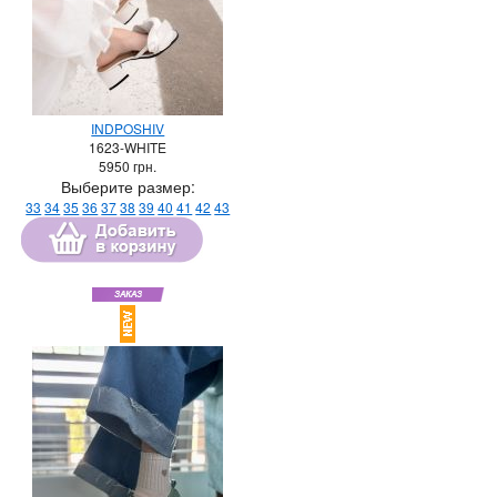
INDPOSHIV
1623-WHITE
5950
грн.
Выберите размер:
33
34
35
36
37
38
39
40
41
42
43