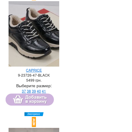
CAPRICE
9-23726-47-BLACK
5499
грн.
Выберите размер:
37
38
39
40
41