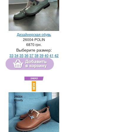
Дизайнерская обувь
26004-POLIN
6870
грн.
Выберите размер:
33
34
35
36
37
38
39
40
41
42