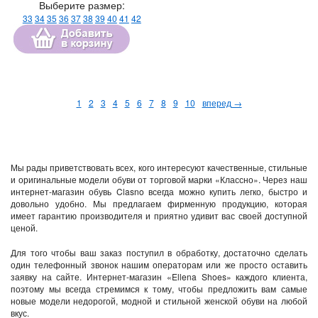
Выберите размер:
33
34
35
36
37
38
39
40
41
42
1
2
3
4
5
6
7
8
9
10
вперед →
Мы рады приветствовать всех, кого интересуют качественные, стильные
и оригинальные модели обуви от торговой марки «Классно». Через наш
интернет-магазин обувь Clasno всегда можно купить легко, быстро и
довольно удобно. Мы предлагаем фирменную продукцию, которая
имеет гарантию производителя и приятно удивит вас своей доступной
ценой.
Для того чтобы ваш заказ поступил в обработку, достаточно сделать
один телефонный звонок нашим операторам или же просто оставить
заявку на сайте. Интернет-магазин «Ellena Shoes» каждого клиента,
поэтому мы всегда стремимся к тому, чтобы предложить вам самые
новые модели недорогой, модной и стильной женской обуви на любой
вкус.