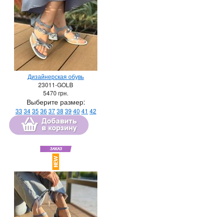
Дизайнерская обувь
23011-GOLB
5470
грн.
Выберите размер:
33
34
35
36
37
38
39
40
41
42