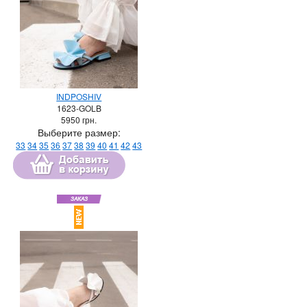
INDPOSHIV
1623-GOLB
5950
грн.
Выберите размер:
33
34
35
36
37
38
39
40
41
42
43