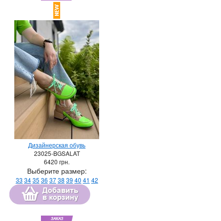
Дизайнерская обувь
23025-BGSALAT
6420
грн.
Выберите размер:
33
34
35
36
37
38
39
40
41
42