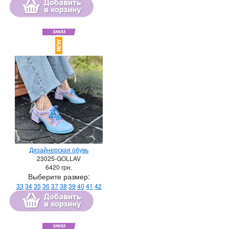
Дизайнерская обувь
23025-GOLLAV
6420
грн.
Выберите размер:
33
34
35
36
37
38
39
40
41
42