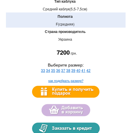
Тип каблука
Средний каблук(5,5-7,5см)
Полнота
F(средняя)
Страна производитель
Украина
7200
грн.
Выберите размер:
33
34
35
36
37
38
39
40
41
42
как подобрать размер?