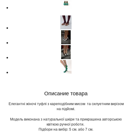
Описание товара
Елегантні жіночі туфлі з кареподібним мисом та силуетним вирізом
на підйомі.
Модель виконана з натуральної шкіри та прикрашена авторською
квіткою ручної роботи.
Підбори на вибір: 5 см. або 7 см.