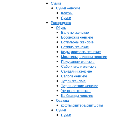
Сумки
Сумки женские
Клатчи
Сумки
Распродажа
Обувь
Балетки женские
Босоножки женские
Ботильоны женские
Ботинки женские
Кеды,кроссовки женские
Мокасины,слипоны женские
Полусапоги женские
Сабо и мюли женские
Сандалии женские
Сапоги женские
Туфли женские
Туфли летние женские
Уги стиль женские
Шлёпанцы женские
Одежда
кофты,свитера,свитшоты
Сумки
Сумки