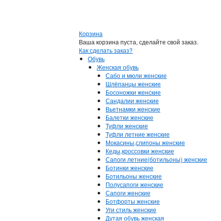
Корзина
Ваша корзина пуста, сделайте свой заказ.
Как сделать заказ?
Обувь
Женская обувь
Сабо и мюли женские
Шлёпанцы женские
Босоножки женские
Сандалии женские
Вьетнамки женские
Балетки женские
Туфли женские
Туфли летние женские
Мокасины,слипоны женские
Кеды,кроссовки женские
Сапоги летние(ботильоны) женские
Ботинки женские
Ботильоны женские
Полусапоги женские
Сапоги женские
Ботфорты женские
Уги стиль женские
Дутая обувь женская