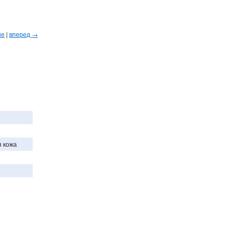
ые
|
вперед →
я кожа