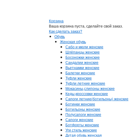
Корзина
Ваша корзина пуста, сделайте свой заказ.
Как сделать заказ?
Обувь
Женская обувь
Сабо и мюли женские
Шлёпанцы женские
Босоножки женские
Сандалии женские
Вьетнамки женские
Балетки женские
Туфли женские
Туфли летние женские
Мокасины,слипоны женские
Кеды,кроссовки женские
Сапоги летние(ботильоны) женские
Ботинки женские
Ботильоны женские
Полусапоги женские
Сапоги женские
Ботфорты женские
Уги стиль женские
Дутая обувь женская