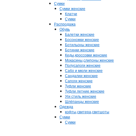
Сумки
Сумки женские
Клатчи
Сумки
Распродажа
Обувь
Балетки женские
Босоножки женские
Ботильоны женские
Ботинки женские
Кеды,кроссовки женские
Мокасины,слипоны женские
Полусапоги женские
Сабо и мюли женские
Сандалии женские
Сапоги женские
Туфли женские
Туфли летние женские
Уги стиль женские
Шлёпанцы женские
Одежда
кофты,свитера,свитшоты
Сумки
Сумки