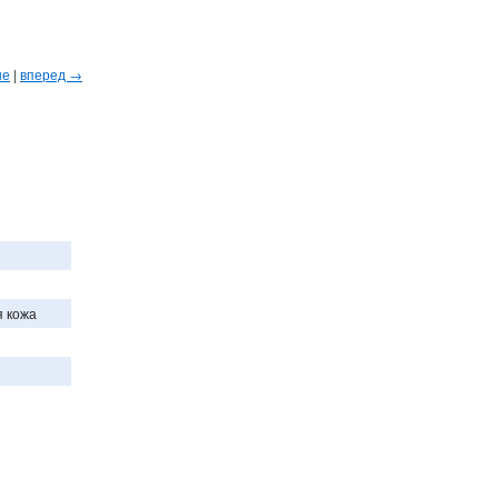
ые
|
вперед →
я кожа