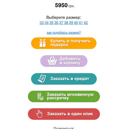
5950
грн.
Выберите размер:
33
34
35
36
37
38
39
40
41
42
как подобрать размер?
Поделиться: