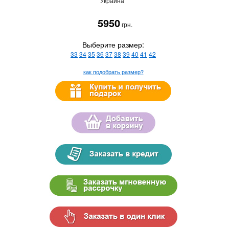
Украина
5950
грн.
Выберите размер:
33
34
35
36
37
38
39
40
41
42
как подобрать размер?