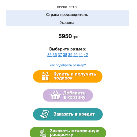
весна-лето
Страна производитель
Украина
5950
грн.
Выберите размер:
35
36
37
38
39
40
41
42
как подобрать размер?