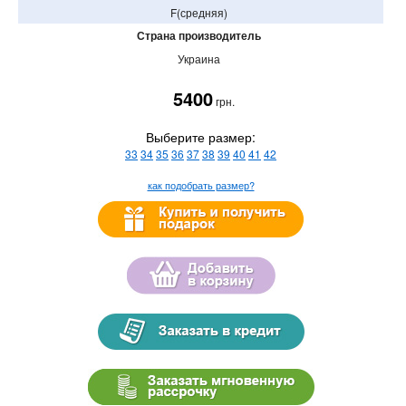
F(средняя)
Страна производитель
Украина
5400
грн.
Выберите размер:
33
34
35
36
37
38
39
40
41
42
как подобрать размер?