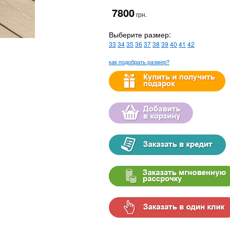
7800
грн.
Выберите размер:
33
34
35
36
37
38
39
40
41
42
как подобрать размер?