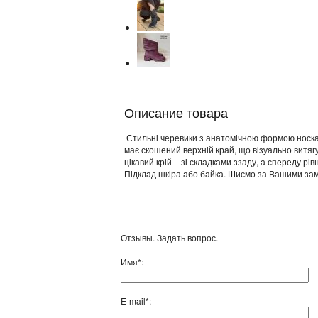
Описание товара
Стильні черевики з анатомічною формою носка 
має скошений верхній край, що візуально витяг
цікавий крій – зі складками ззаду, а спереду рів
Підклад шкіра або байка. Шиємо за Вашими зам
Отзывы. Задать вопрос.
Имя*:
E-mail*: