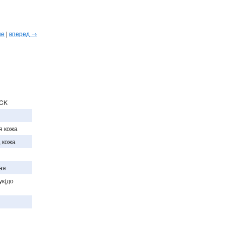
ые
|
вперед →
ACK
я кожа
, кожа
ая
ук(до