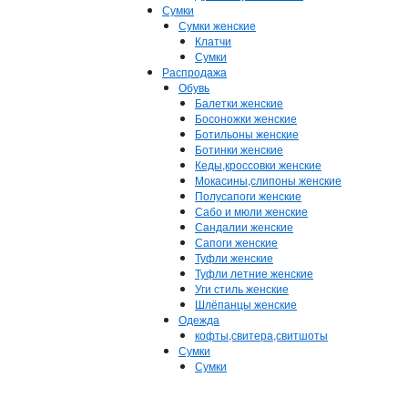
Сумки
Сумки женские
Клатчи
Сумки
Распродажа
Обувь
Балетки женские
Босоножки женские
Ботильоны женские
Ботинки женские
Кеды,кроссовки женские
Мокасины,слипоны женские
Полусапоги женские
Сабо и мюли женские
Сандалии женские
Сапоги женские
Туфли женские
Туфли летние женские
Уги стиль женские
Шлёпанцы женские
Одежда
кофты,свитера,свитшоты
Сумки
Сумки