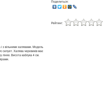
Поделиться:
Рейтинг:
і з вільними халявами. Модель
ує силует. Халява черевиків має
ну лінію. Висота каблука 4 см.
ірами.