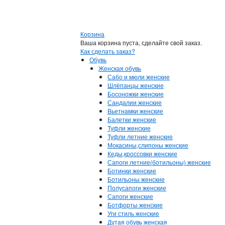
Корзина
Ваша корзина пуста, сделайте свой заказ.
Как сделать заказ?
Обувь
Женская обувь
Сабо и мюли женские
Шлёпанцы женские
Босоножки женские
Сандалии женские
Вьетнамки женские
Балетки женские
Туфли женские
Туфли летние женские
Мокасины,слипоны женские
Кеды,кроссовки женские
Сапоги летние(ботильоны) женские
Ботинки женские
Ботильоны женские
Полусапоги женские
Сапоги женские
Ботфорты женские
Уги стиль женские
Дутая обувь женская