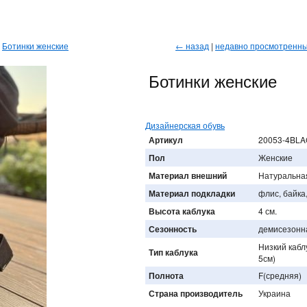
→
Ботинки женские
← назад
|
недавно просмотренн
Ботинки женские
Дизайнерская обувь
Артикул
20053-4BL
Пол
Женские
Материал внешний
Натуральна
Материал подкладки
флис, байка
Высота каблука
4 см.
Сезонность
демисезонн
Низкий кабл
Тип каблука
5см)
Полнота
F(средняя)
Страна производитель
Украина