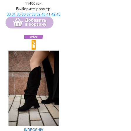
11400
грн.
Выберите размер:
33
34
35
36
37
38
39
40
41
42
43
INDPOSHIV