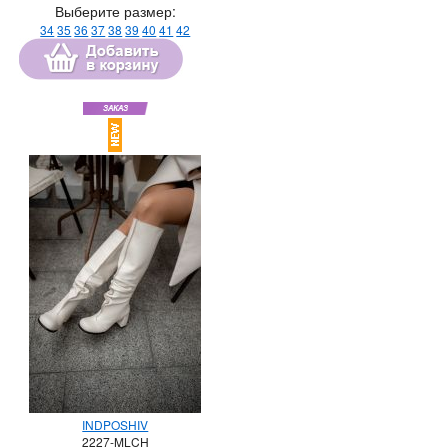
Выберите размер:
34
35
36
37
38
39
40
41
42
INDPOSHIV
2227-MLCH