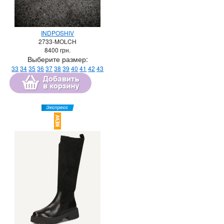
INDPOSHIV
2733-MOLCH
8400
грн.
Выберите размер:
33
34
35
36
37
38
39
40
41
42
43