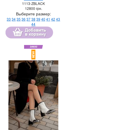
1113-ZBLACK
12800
грн.
Выберите размер:
33
34
35
36
37
38
39
40
41
42
43
44