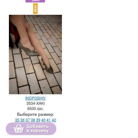
INDPOSHIV
3534-XAKI
6500
грн.
Выберите размер:
35
36
37
38
39
40
41
42