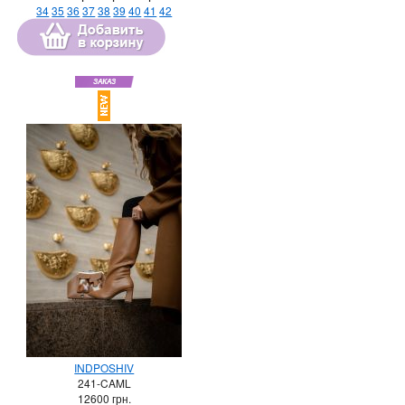
34
35
36
37
38
39
40
41
42
INDPOSHIV
241-CAML
12600
грн.