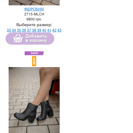
INDPOSHIV
2715-MLCH
9800
грн.
Выберите размер:
33
34
35
36
37
38
39
40
41
42
43