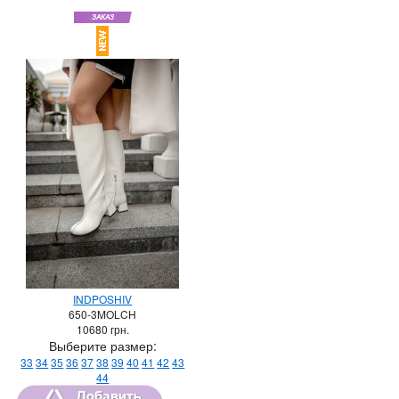
INDPOSHIV
650-3MOLCH
10680
грн.
Выберите размер:
33
34
35
36
37
38
39
40
41
42
43
44