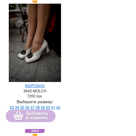
INDPOSHIV
3642-MOLCH
7200
грн.
Выберите размер:
33
34
35
36
37
38
39
40
41
42