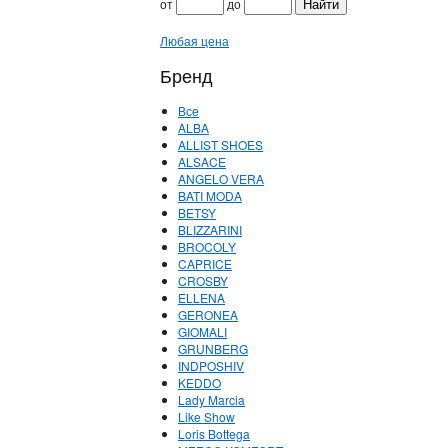
от
до
Любая цена
Бренд
Все
ALBA
ALLIST SHOES
ALSACE
ANGELO VERA
BATI MODA
BETSY
BLIZZARINI
BROCOLY
CAPRICE
CROSBY
ELLENA
GERONEA
GIOMALI
GRUNBERG
INDPOSHIV
KEDDO
Lady Marcia
Like Show
Loris Bottega