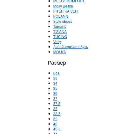
MEEGO KOMFORT
Molly Bessa
PITER KAISER
POLANN
Style shoes
Tamaris
TIZIANA
TUCINO
Velly
Дизайнерская обувь
МOLKA
Размер
Все
33
34
35
36
37
37.5
38
38.5
39
40
40.5
41