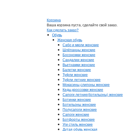
Корзина
Ваша корзина пуста, сделайте свой заказ.
Как сделать заказ?
Обувь
Женская обувь
Сабо и мюли женские
Шлёпанцы женские
Босоножки женские
Сандалии женские
Вьетнамки женские
Балетки женские
Туфли женские
Туфли летние женские
Мокасины,слипоны женские
Кеды,кроссовки женские
Сапоги летние(ботильоны) женские
Ботинки женские
Ботильоны женские
Полусапоги женские
Сапоги женские
Ботфорты женские
Уги стиль женские
Дутая обувь женская