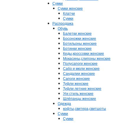
Сумки
Сумки женские
Клатчи
Сумки
Распродажа
Обувь
Балетки женские
Босоножки женские
Ботильоны женские
Ботинки женские
Кеды,кроссовки женские
Мокасины,слипоны женские
Полусапоги женские
Сабо и мюли женские
Сандалии женские
Сапоги женские
Туфли женские
Туфли летние женские
Уги стиль женские
Шлёпанцы женские
Одежда
кофты,свитера,свитшоты
Сумки
Сумки