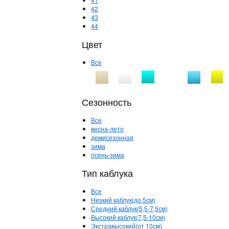
42
43
44
Цвет
Все
Сезонность
Все
весна-лето
демисезонная
зима
осень-зима
Тип каблука
Все
Низкий каблук(до 5см)
Средний каблук(5,5-7,5см)
Высокий каблук(7,5-10см)
Экстравысокий(от 10см)