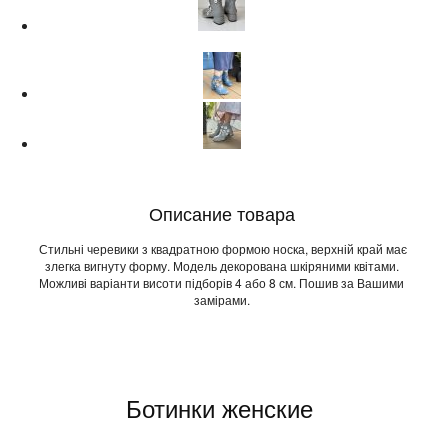
Описание товара
Стильні черевики з квадратною формою носка, верхній край має
злегка вигнуту форму. Модель декорована шкіряними квітами.
Можливі варіанти висоти підборів 4 або 8 см. Пошив за Вашими
замірами.
Ботинки женские