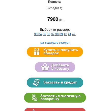
Полнота
F(средняя)
7900
грн.
Выберите размер:
33
34
35
36
37
38
39
40
41
42
как подобрать размер?