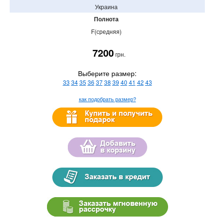
Украина
Полнота
F(средняя)
7200
грн.
Выберите размер:
33
34
35
36
37
38
39
40
41
42
43
как подобрать размер?