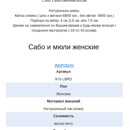
Сабо з анатомічним носом.
Натуральна шкіра.
Квітка знімна ( ціна з квіткою-6800 грн., без квітки- 5600 грн.)
Підбори на вибір: 4 см.,5,5 см. або 7,5 см.
Шиємо на замовлення по Вашим міркам у будь-якому кольорі і
поєднанні матеріалів з 33 по 43 розмір.
Сабо и мюли женские
INDPOSHIV
Артикул
915-LBRD
Пол
Женские
Материал внешний
Натуральный лак (кожа)
Сезонность
весна-лето