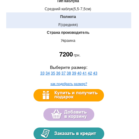
Тип каблука
Средний каблук(5,5-7,5см)
Полнота
F(средняя)
Страна производитель
Украина
7200
грн.
Выберите размер:
33
34
35
36
37
38
39
40
41
42
43
как подобрать размер?