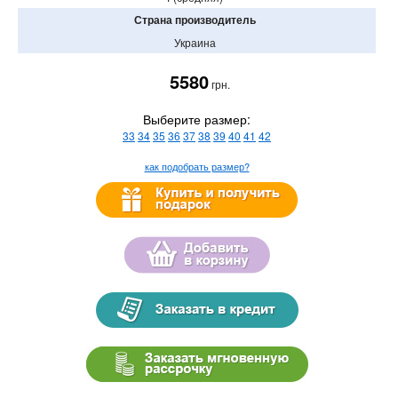
Страна производитель
Украина
5580
грн.
Выберите размер:
33
34
35
36
37
38
39
40
41
42
как подобрать размер?