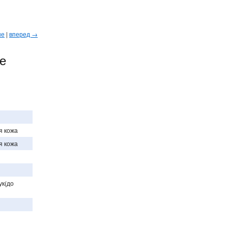
ые
|
вперед →
е
я кожа
я кожа
ук(до