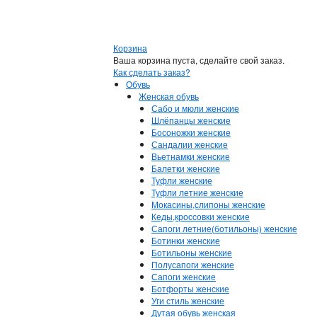
Корзина
Ваша корзина пуста, сделайте свой заказ.
Как сделать заказ?
Обувь
Женская обувь
Сабо и мюли женские
Шлёпанцы женские
Босоножки женские
Сандалии женские
Вьетнамки женские
Балетки женские
Туфли женские
Туфли летние женские
Мокасины,слипоны женские
Кеды,кроссовки женские
Сапоги летние(ботильоны) женские
Ботинки женские
Ботильоны женские
Полусапоги женские
Сапоги женские
Ботфорты женские
Уги стиль женские
Дутая обувь женская