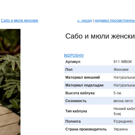
→
Сабо и мюли женские
← назад
|
недавно просмотренн
Сабо и мюли женски
INDPOSHIV
Артикул
911-WBGK
Пол
Женские
Материал внешний
Натуральна
Материал подкладки
Натуральна
Высота каблука
5 см.
Сезонность
весна-лето
Низкий кабл
Тип каблука
5см)
Полнота
F(средняя)
Страна производитель
Украина