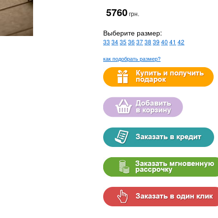
5760
грн.
Выберите размер:
33
34
35
36
37
38
39
40
41
42
как подобрать размер?