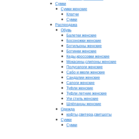
Сумки
Сумки женские
Клатчи
Сумки
Распродажа
Обувь
Балетки женские
Босоножки женские
Ботильоны женские
Ботинки женские
Кеды,кроссовки женские
Мокасины,слипоны женские
Полусапоги женские
Сабо и мюли женские
Сандалии женские
Сапоги женские
Туфли женские
Туфли летние женские
Уги стиль женские
Шлёпанцы женские
Одежда
кофты,свитера,свитшоты
Сумки
Сумки