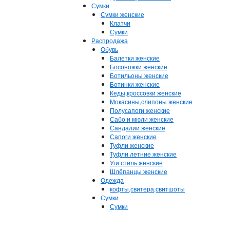
Сумки
Сумки женские
Клатчи
Сумки
Распродажа
Обувь
Балетки женские
Босоножки женские
Ботильоны женские
Ботинки женские
Кеды,кроссовки женские
Мокасины,слипоны женские
Полусапоги женские
Сабо и мюли женские
Сандалии женские
Сапоги женские
Туфли женские
Туфли летние женские
Уги стиль женские
Шлёпанцы женские
Одежда
кофты,свитера,свитшоты
Сумки
Сумки