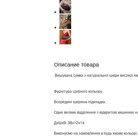
Описание товара
Вишукана сумка з натуральної шкіри високої яко
Фурнітура срібного кольору.
Всередині шкіряна підкладка.
Одне велике відділення з відкритою кишенею на
ДxШxВ: 38x12x14
Виконуємо на замовлення в будь якому кольорі.