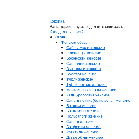
Корзина
Ваша корзина пуста, сделайте свой заказ.
Как сделать заказ?
Обувь
Женская обувь
Сабо и мюли женские
Шлёпанцы женские
Босоножки женские
Сандалии женские
Вьетнамки женские
Балетки женские
Туфли женские
Туфли летние женские
Мокасины,слипоны женские
Кеды,кроссовки женские
Сапоги летние(ботильоны) женские
Ботинки женские
Ботильоны женские
Полусапоги женские
Сапоги женские
Ботфорты женские
Уги стиль женские
Дутая обувь женская