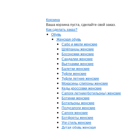
Корзина
Ваша корзина пуста, сделайте свой заказ.
Как сделать заказ?
Обувь
Женская обувь
Сабо и мюли женские
Шлёпанцы женские
Босоножки женские
Сандалии женские
Вьетнамки женские
Балетки женские
Туфли женские
Туфли летние женские
Мокасины,слипоны женские
Кеды,кроссовки женские
Сапоги летние(ботильоны) женские
Ботинки женские
Ботильоны женские
Полусапоги женские
Сапоги женские
Ботфорты женские
Уги стиль женские
Дутая обувь женская