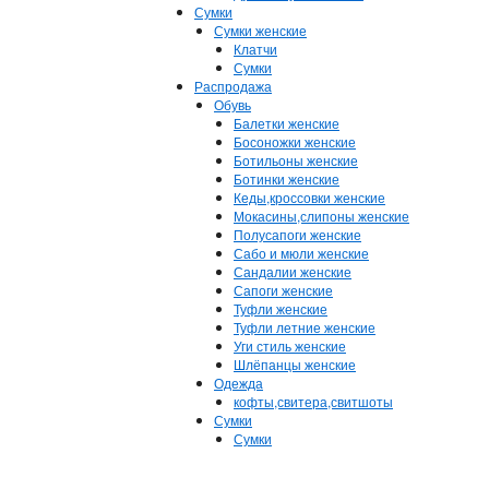
Сумки
Сумки женские
Клатчи
Сумки
Распродажа
Обувь
Балетки женские
Босоножки женские
Ботильоны женские
Ботинки женские
Кеды,кроссовки женские
Мокасины,слипоны женские
Полусапоги женские
Сабо и мюли женские
Сандалии женские
Сапоги женские
Туфли женские
Туфли летние женские
Уги стиль женские
Шлёпанцы женские
Одежда
кофты,свитера,свитшоты
Сумки
Сумки