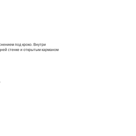
снением под кроко. Внутри
дней стенке и открытым карманом
.