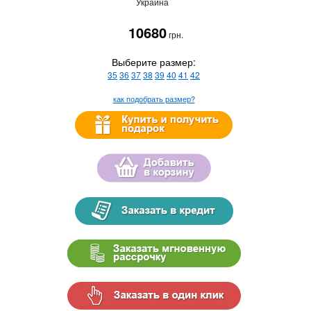
Украина
10680
грн.
Выберите размер:
35
36
37
38
39
40
41
42
как подобрать размер?