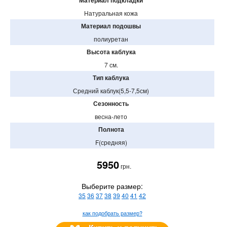
Натуральная кожа
Материал подошвы
полиуретан
Высота каблука
7 см.
Тип каблука
Средний каблук(5,5-7,5см)
Сезонность
весна-лето
Полнота
F(средняя)
5950
грн.
Выберите размер:
35
36
37
38
39
40
41
42
как подобрать размер?