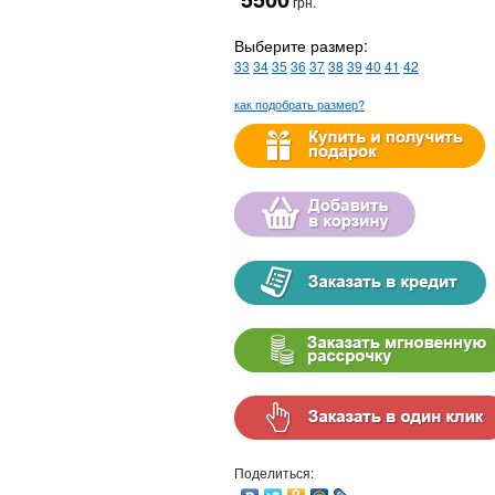
грн.
Выберите размер:
33
34
35
36
37
38
39
40
41
42
как подобрать размер?
Поделиться: