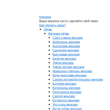
Корзина
Ваша корзина пуста, сделайте свой заказ.
Как сделать заказ?
Обувь
Женская обувь
Сабо и мюли женские
Шлёпанцы женские
Босоножки женские
Сандалии женские
Вьетнамки женские
Балетки женские
Туфли женские
Туфли летние женские
Мокасины,слипоны женские
Кеды,кроссовки женские
Сапоги летние(ботильоны) женские
Ботинки женские
Ботильоны женские
Полусапоги женские
Сапоги женские
Ботфорты женские
Уги стиль женские
Дутая обувь женская