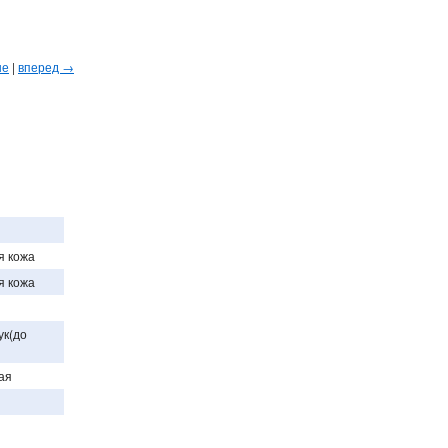
ые
|
вперед →
я кожа
я кожа
ук(до
ая