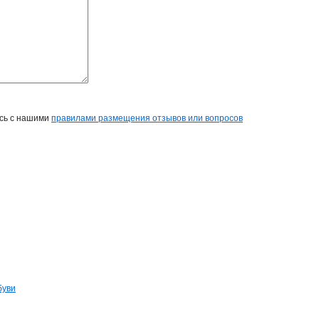
есь с нашими
правилами размещения отзывов или вопросов
буви