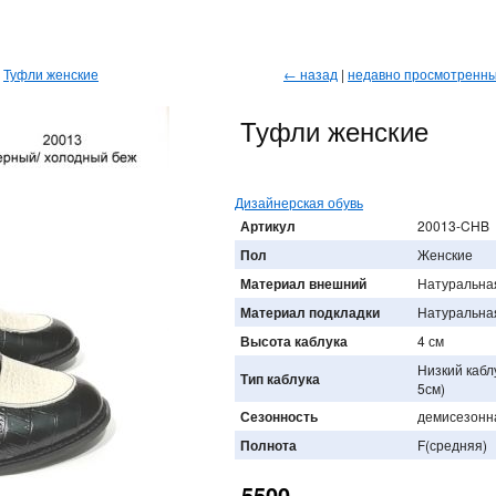
→
Туфли женские
← назад
|
недавно просмотренн
Туфли женские
Дизайнерская обувь
Артикул
20013-CHB
Пол
Женские
Материал внешний
Натуральна
Материал подкладки
Натуральна
Высота каблука
4 см
Низкий кабл
Тип каблука
5см)
Сезонность
демисезонн
Полнота
F(средняя)
5500