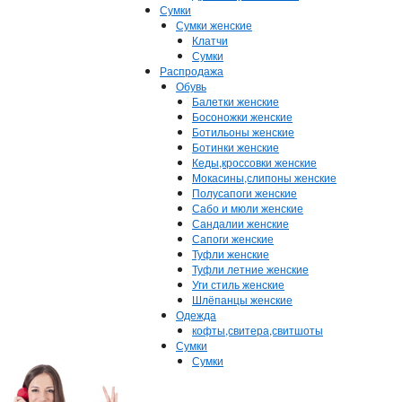
Сумки
Сумки женские
Клатчи
Сумки
Распродажа
Обувь
Балетки женские
Босоножки женские
Ботильоны женские
Ботинки женские
Кеды,кроссовки женские
Мокасины,слипоны женские
Полусапоги женские
Сабо и мюли женские
Сандалии женские
Сапоги женские
Туфли женские
Туфли летние женские
Уги стиль женские
Шлёпанцы женские
Одежда
кофты,свитера,свитшоты
Сумки
Сумки