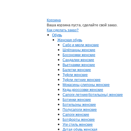
Корзина
Ваша корзина пуста, сделайте свой заказ.
Как сделать заказ?
Обувь
Женская обувь
Сабо и мюли женские
Шлёпанцы женские
Босоножки женские
Сандалии женские
Вьетнамки женские
Балетки женские
Туфли женские
Туфли летние женские
Мокасины,слипоны женские
Кеды,кроссовки женские
Сапоги летние(ботильоны) женские
Ботинки женские
Ботильоны женские
Полусапоги женские
Сапоги женские
Ботфорты женские
Уги стиль женские
Дутая обувь женская