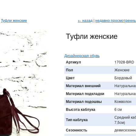
→
Туфли женские
← назад
|
недавно просмотренн
Туфли женские
Дизайнерская обувь
Артикул
17028-BRD
Пол
Женские
Цвет
Бордовый
Материал внешний
Натуральна
Материал подкладки
Натуральна
Материал подошвы
Кожволон
Высота каблука
6 см
Средний каб
Тип каблука
7,5см)
Сезонность
демисезонн