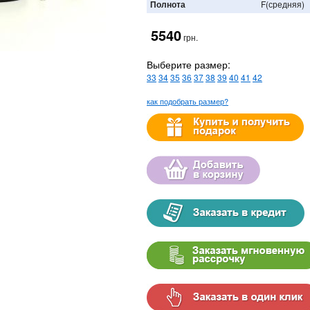
Полнота
F(средняя)
5540
грн.
Выберите размер:
33
34
35
36
37
38
39
40
41
42
как подобрать размер?