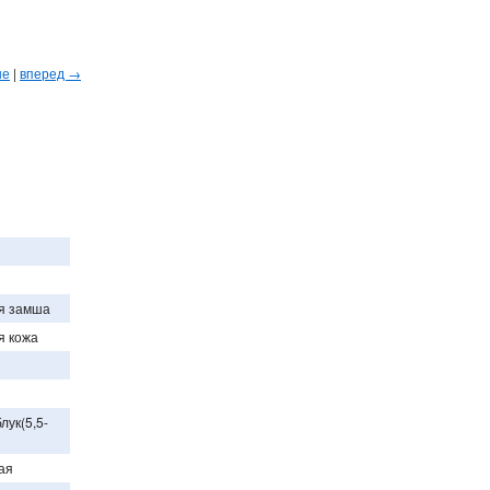
ые
|
вперед →
я замша
я кожа
лук(5,5-
ая