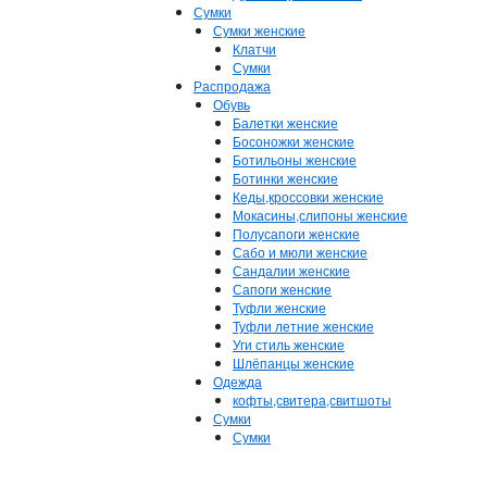
Сумки
Сумки женские
Клатчи
Сумки
Распродажа
Обувь
Балетки женские
Босоножки женские
Ботильоны женские
Ботинки женские
Кеды,кроссовки женские
Мокасины,слипоны женские
Полусапоги женские
Сабо и мюли женские
Сандалии женские
Сапоги женские
Туфли женские
Туфли летние женские
Уги стиль женские
Шлёпанцы женские
Одежда
кофты,свитера,свитшоты
Сумки
Сумки