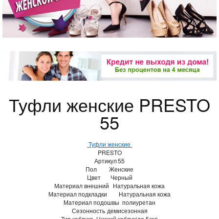
Туфли женские PRESTO
55
Туфли женские
PRESTO
Артикул
55
Пол
Женские
Цвет
Черный
Материал внешний
Натуральная кожа
Материал подкладки
Натуральная кожа
Материал подошвы
полиуретан
Сезонность
демисезонная
Тип каблука
Низкий каблук(до 5см)