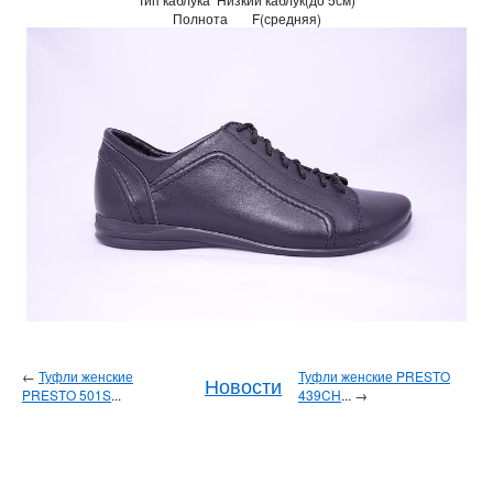
Полнота
F(средняя)
←
Туфли женские
Туфли женские PRESTO
Новости
PRESTO 501S
...
439CH
... →