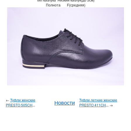
Полнота
F(средняя)
←
Туфли женские
Туфли летние женские
Новости
PRESTO 505CH
...
PRESTO 411CH
... →