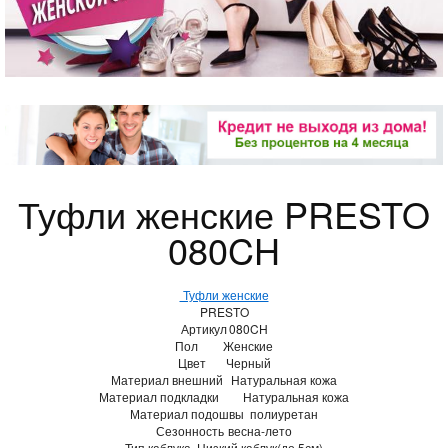
Туфли женские PRESTO
080CH
Туфли женские
PRESTO
Артикул
080CH
Пол
Женские
Цвет
Черный
Материал внешний
Натуральная кожа
Материал подкладки
Натуральная кожа
Материал подошвы
полиуретан
Сезонность
весна-лето
Тип каблука
Низкий каблук(до 5см)