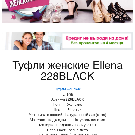
Туфли женские Ellena
228BLACK
Туфли женские
Ellena
Артикул
228BLACK
Пол
Женские
Цвет
Черный
Материал внешний
Натуральный лак (кожа)
Материал подкладки
Натуральная кожа
Материал подошвы
полиуретан
Сезонность
весна-лето
Тип каблука
Низкий каблук(до 5см)