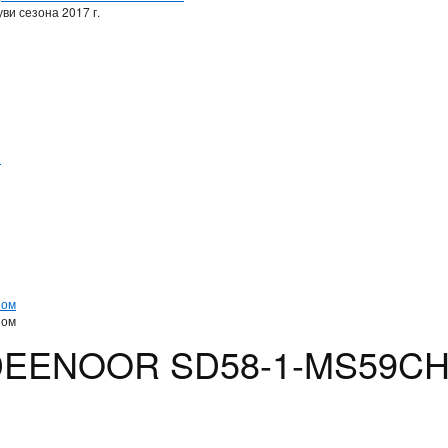
ви сезона 2017 г.
и
и
ном
ном
 DEENOOR SD58-1-MS59C