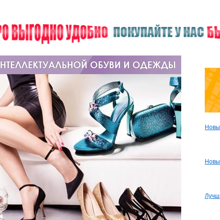
Новы
Новы
Лучш