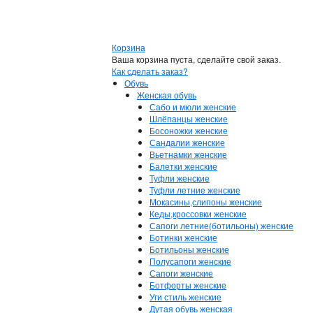
Корзина
Ваша корзина пуста, сделайте свой заказ.
Как сделать заказ?
Обувь
Женская обувь
Сабо и мюли женские
Шлёпанцы женские
Босоножки женские
Сандалии женские
Вьетнамки женские
Балетки женские
Туфли женские
Туфли летние женские
Мокасины,слипоны женские
Кеды,кроссовки женские
Сапоги летние(ботильоны) женские
Ботинки женские
Ботильоны женские
Полусапоги женские
Сапоги женские
Ботфорты женские
Уги стиль женские
Дутая обувь женская