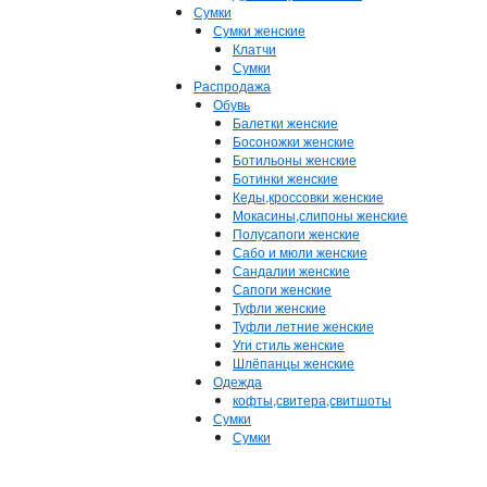
Сумки
Сумки женские
Клатчи
Сумки
Распродажа
Обувь
Балетки женские
Босоножки женские
Ботильоны женские
Ботинки женские
Кеды,кроссовки женские
Мокасины,слипоны женские
Полусапоги женские
Сабо и мюли женские
Сандалии женские
Сапоги женские
Туфли женские
Туфли летние женские
Уги стиль женские
Шлёпанцы женские
Одежда
кофты,свитера,свитшоты
Сумки
Сумки