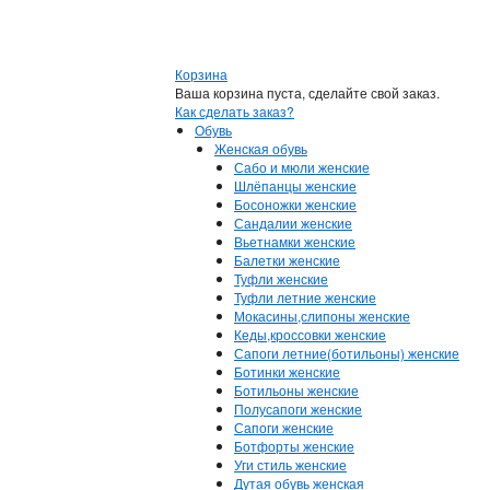
Корзина
Ваша корзина пуста, сделайте свой заказ.
Как сделать заказ?
Обувь
Женская обувь
Сабо и мюли женские
Шлёпанцы женские
Босоножки женские
Сандалии женские
Вьетнамки женские
Балетки женские
Туфли женские
Туфли летние женские
Мокасины,слипоны женские
Кеды,кроссовки женские
Сапоги летние(ботильоны) женские
Ботинки женские
Ботильоны женские
Полусапоги женские
Сапоги женские
Ботфорты женские
Уги стиль женские
Дутая обувь женская