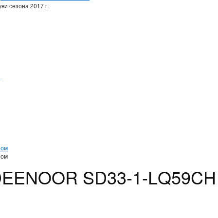
ви сезона 2017 г.
и
и
ном
ном
 DEENOOR SD33-1-LQ59CH