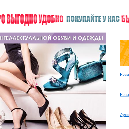
Новы
Новы
Лучш