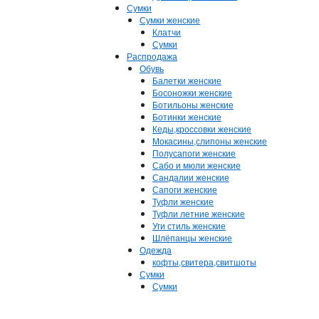
Сумки
Сумки женские
Клатчи
Сумки
Распродажа
Обувь
Балетки женские
Босоножки женские
Ботильоны женские
Ботинки женские
Кеды,кроссовки женские
Мокасины,слипоны женские
Полусапоги женские
Сабо и мюли женские
Сандалии женские
Сапоги женские
Туфли женские
Туфли летние женские
Уги стиль женские
Шлёпанцы женские
Одежда
кофты,свитера,свитшоты
Сумки
Сумки