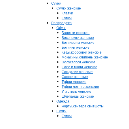
Сумки
Сумки женские
Клатчи
Сумки
Распродажа
Обувь
Балетки женские
Босоножки женские
Ботильоны женские
Ботинки женские
Кеды,кроссовки женские
Мокасины,слипоны женские
Полусапоги женские
Сабо и мюли женские
Сандалии женские
Сапоги женские
Туфли женские
Туфли летние женские
Уги стиль женские
Шлёпанцы женские
Одежда
кофты,свитера,свитшоты
Сумки
Сумки