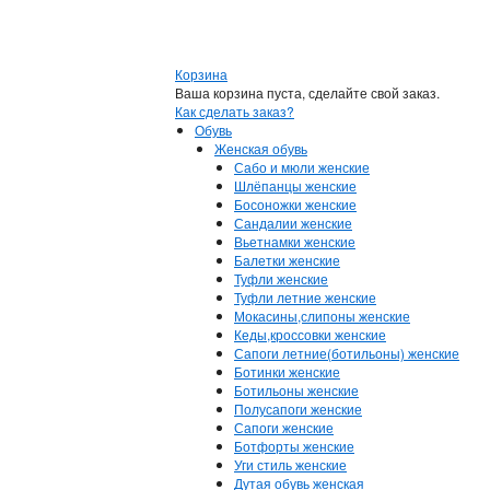
Корзина
Ваша корзина пуста, сделайте свой заказ.
Как сделать заказ?
Обувь
Женская обувь
Сабо и мюли женские
Шлёпанцы женские
Босоножки женские
Сандалии женские
Вьетнамки женские
Балетки женские
Туфли женские
Туфли летние женские
Мокасины,слипоны женские
Кеды,кроссовки женские
Сапоги летние(ботильоны) женские
Ботинки женские
Ботильоны женские
Полусапоги женские
Сапоги женские
Ботфорты женские
Уги стиль женские
Дутая обувь женская