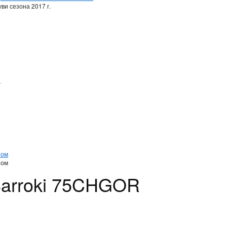
ви сезона 2017 г.
и
и
ном
ном
Barroki 75CHGOR