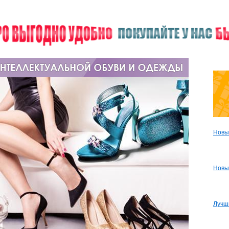
Новы
Новы
Лучш