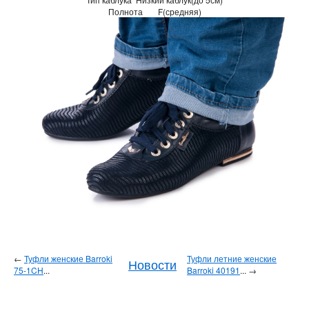
Полнота
F(средняя)
←
Туфли женские Barroki
Туфли летние женские
Новости
75-1CH
...
Barroki 40191
... →