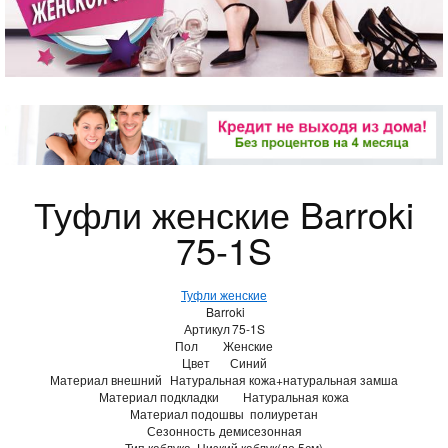
Туфли женские Barroki
75-1S
Туфли женские
Barroki
Артикул
75-1S
Пол
Женские
Цвет
Синий
Материал внешний
Натуральная кожа+натуральная замша
Материал подкладки
Натуральная кожа
Материал подошвы
полиуретан
Сезонность
демисезонная
Тип каблука
Низкий каблук(до 5см)