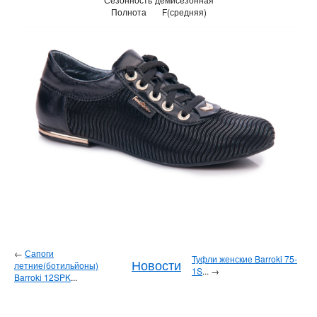
Полнота
F(средняя)
←
Сапоги
Туфли женские Barroki 75-
Новости
летние(ботильйоны)
1S
... →
Barroki 12SPK
...