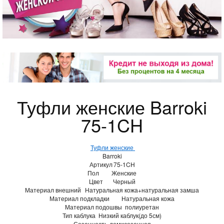
Туфли женские Barroki
75-1CH
Туфли женские
Barroki
Артикул
75-1CH
Пол
Женские
Цвет
Черный
Материал внешний
Натуральная кожа+натуральная замша
Материал подкладки
Натуральная кожа
Материал подошвы
полиуретан
Тип каблука
Низкий каблук(до 5см)
Сезонность
демисезонная