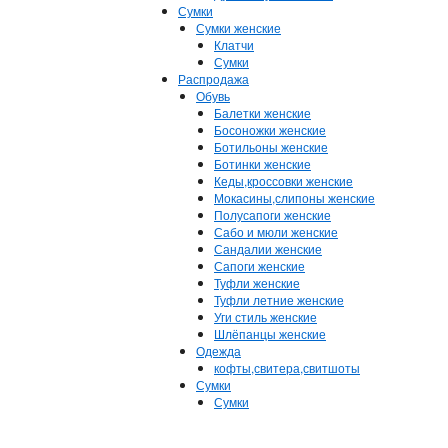
Сумки
Сумки женские
Клатчи
Сумки
Распродажа
Обувь
Балетки женские
Босоножки женские
Ботильоны женские
Ботинки женские
Кеды,кроссовки женские
Мокасины,слипоны женские
Полусапоги женские
Сабо и мюли женские
Сандалии женские
Сапоги женские
Туфли женские
Туфли летние женские
Уги стиль женские
Шлёпанцы женские
Одежда
кофты,свитера,свитшоты
Сумки
Сумки