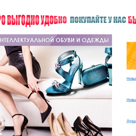
Новы
Новы
Лучш