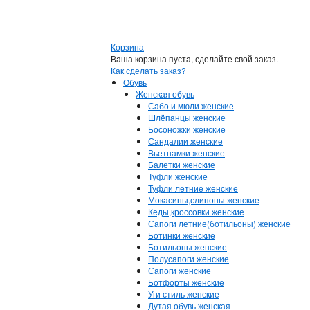
Корзина
Ваша корзина пуста, сделайте свой заказ.
Как сделать заказ?
Обувь
Женская обувь
Сабо и мюли женские
Шлёпанцы женские
Босоножки женские
Сандалии женские
Вьетнамки женские
Балетки женские
Туфли женские
Туфли летние женские
Мокасины,слипоны женские
Кеды,кроссовки женские
Сапоги летние(ботильоны) женские
Ботинки женские
Ботильоны женские
Полусапоги женские
Сапоги женские
Ботфорты женские
Уги стиль женские
Дутая обувь женская