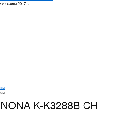
ви сезона 2017 г.
и
и
ном
ном
ANONA K-K3288B CH