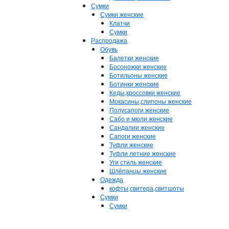
Сумки
Сумки женские
Клатчи
Сумки
Распродажа
Обувь
Балетки женские
Босоножки женские
Ботильоны женские
Ботинки женские
Кеды,кроссовки женские
Мокасины,слипоны женские
Полусапоги женские
Сабо и мюли женские
Сандалии женские
Сапоги женские
Туфли женские
Туфли летние женские
Уги стиль женские
Шлёпанцы женские
Одежда
кофты,свитера,свитшоты
Сумки
Сумки