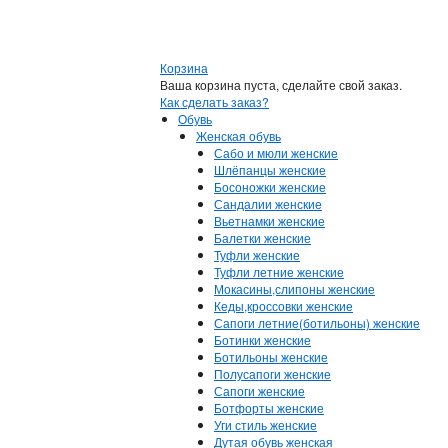
Корзина
Ваша корзина пуста, сделайте свой заказ.
Как сделать заказ?
Обувь
Женская обувь
Сабо и мюли женские
Шлёпанцы женские
Босоножки женские
Сандалии женские
Вьетнамки женские
Балетки женские
Туфли женские
Туфли летние женские
Мокасины,слипоны женские
Кеды,кроссовки женские
Сапоги летние(ботильоны) женские
Ботинки женские
Ботильоны женские
Полусапоги женские
Сапоги женские
Ботфорты женские
Уги стиль женские
Дутая обувь женская