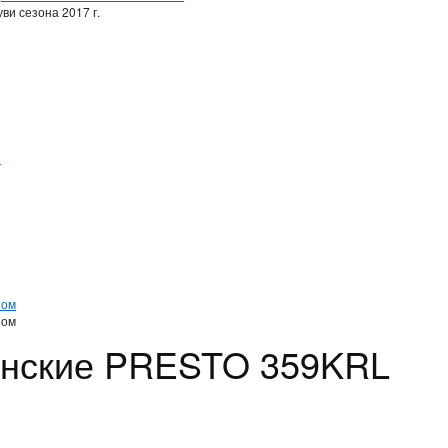
ви сезона 2017 г.
и
и
ном
ном
енские PRESTO 359KRL