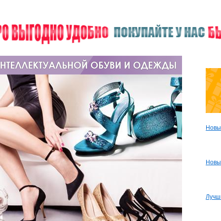
Новы
Новы
Лучш