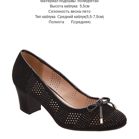
Материал подошвы
полиуретан
Высота каблука
5,5см
Сезонность
весна-лето
Тип каблука
Средний каблук(5,5-7,5см)
Полнота
F(средняя)