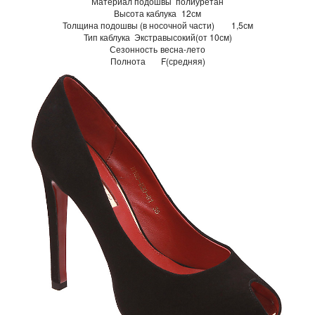
Материал подошвы
полиуретан
Высота каблука
12см
Толщина подошвы (в носочной части)
1,5см
Тип каблука
Экстравысокий(от 10см)
Сезонность
весна-лето
Полнота
F(средняя)