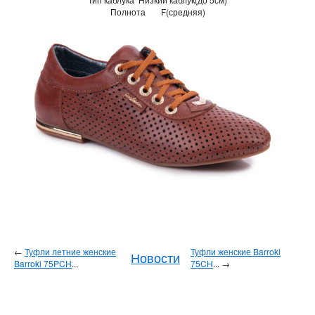
Полнота
F(средняя)
←
Туфли летние женские
Туфли женские Barroki
Новости
Barroki 75PCH
...
75CH
... →