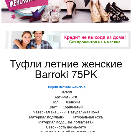
Туфли летние женские
Barroki 75PK
Туфли летние женские
Barroki
Артикул
75PK
Пол
Женские
Цвет
Коричневый
Материал внешний
Натуральная кожа
Материал подкладки
Натуральная кожа
Материал подошвы
полиуретан
Сезонность
весна-лето
Тип каблука
Низкий каблук(до 5см)