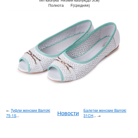
Полнота
F(средняя)
←
Туфли женские Barroki
Балетки женские Barroki
Новости
75-1S
...
31CH
... →