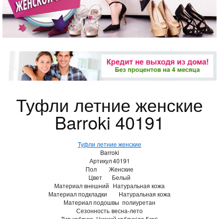
Туфли летние женские
Barroki 40191
Туфли летние женские
Barroki
Артикул
40191
Пол
Женские
Цвет
Белый
Материал внешний
Натуральная кожа
Материал подкладки
Натуральная кожа
Материал подошвы
полиуретан
Сезонность
весна-лето
Тип каблука
Низкий каблук(до 5см)