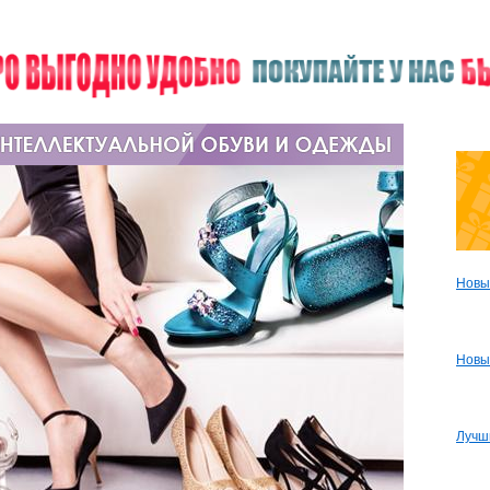
Новы
Новы
Лучш