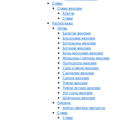
Сумки
Сумки женские
Клатчи
Сумки
Распродажа
Обувь
Балетки женские
Босоножки женские
Ботильоны женские
Ботинки женские
Кеды,кроссовки женские
Мокасины,слипоны женские
Полусапоги женские
Сабо и мюли женские
Сандалии женские
Сапоги женские
Туфли женские
Туфли летние женские
Уги стиль женские
Шлёпанцы женские
Одежда
кофты,свитера,свитшоты
Сумки
Сумки