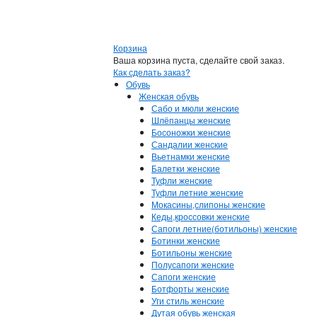
Корзина
Ваша корзина пуста, сделайте свой заказ.
Как сделать заказ?
Обувь
Женская обувь
Сабо и мюли женские
Шлёпанцы женские
Босоножки женские
Сандалии женские
Вьетнамки женские
Балетки женские
Туфли женские
Туфли летние женские
Мокасины,слипоны женские
Кеды,кроссовки женские
Сапоги летние(ботильоны) женские
Ботинки женские
Ботильоны женские
Полусапоги женские
Сапоги женские
Ботфорты женские
Уги стиль женские
Дутая обувь женская