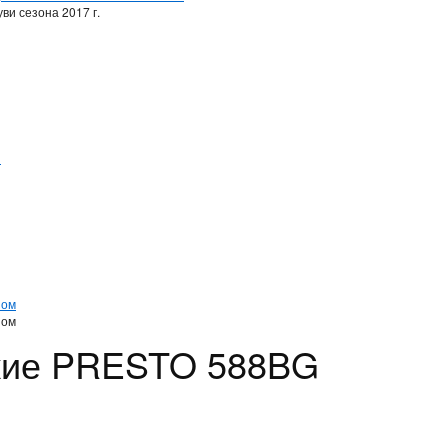
ви сезона 2017 г.
и
и
ном
ном
кие PRESTO 588BG