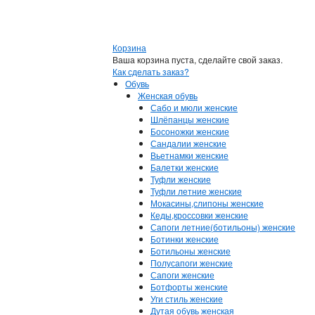
Корзина
Ваша корзина пуста, сделайте свой заказ.
Как сделать заказ?
Обувь
Женская обувь
Сабо и мюли женские
Шлёпанцы женские
Босоножки женские
Сандалии женские
Вьетнамки женские
Балетки женские
Туфли женские
Туфли летние женские
Мокасины,слипоны женские
Кеды,кроссовки женские
Сапоги летние(ботильоны) женские
Ботинки женские
Ботильоны женские
Полусапоги женские
Сапоги женские
Ботфорты женские
Уги стиль женские
Дутая обувь женская