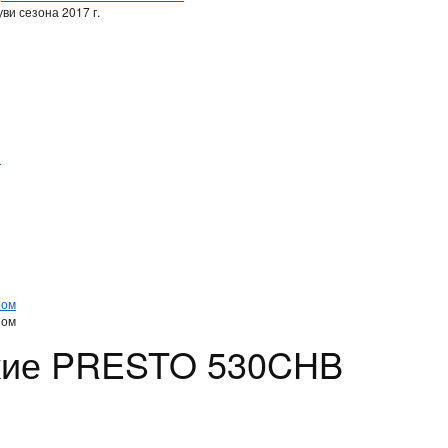
ви сезона 2017 г.
и
и
ном
ном
кие PRESTO 530CHB