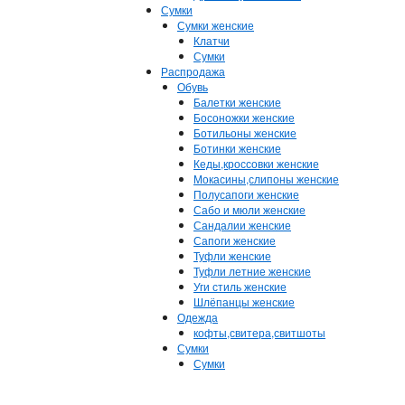
Сумки
Сумки женские
Клатчи
Сумки
Распродажа
Обувь
Балетки женские
Босоножки женские
Ботильоны женские
Ботинки женские
Кеды,кроссовки женские
Мокасины,слипоны женские
Полусапоги женские
Сабо и мюли женские
Сандалии женские
Сапоги женские
Туфли женские
Туфли летние женские
Уги стиль женские
Шлёпанцы женские
Одежда
кофты,свитера,свитшоты
Сумки
Сумки