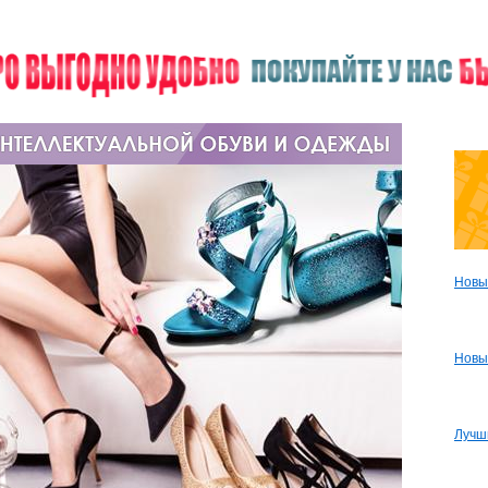
Новы
Новы
Лучш