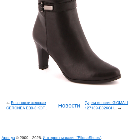
←
Босоножки женские
Туфли женские GIOMALI
Новости
GERONEA EB3-3 KOF
...
127139-E326CH
... →
Аренда
© 2000—2026.
Интернет магазин "EllenaShoes"
.