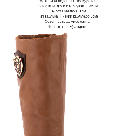
Материал подошвы
полиуретан
Высота модели с каблуком
36см
Высота каблука
1см
Тип каблука
Низкий каблук(до 5см)
Сезонность
демисезонная
Полнота
F(средняя)