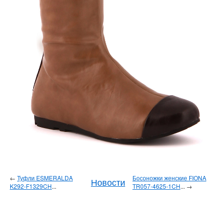
←
Туфли ESMERALDA
Босоножки женские FIONA
Новости
K292-F1329CH
...
TR057-4625-1CH
... →