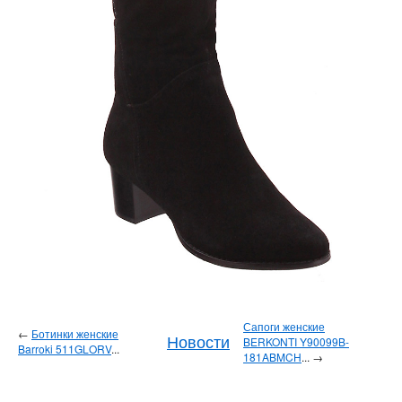
Сапоги женские
←
Ботинки женские
Новости
BERKONTI Y90099B-
Barroki 511GLORV
...
181ABMCH
... →