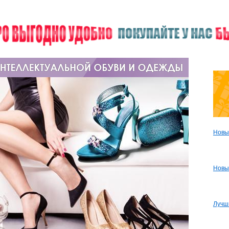
Новы
Новы
Лучш