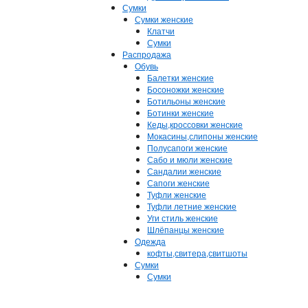
Сумки
Сумки женские
Клатчи
Сумки
Распродажа
Обувь
Балетки женские
Босоножки женские
Ботильоны женские
Ботинки женские
Кеды,кроссовки женские
Мокасины,слипоны женские
Полусапоги женские
Сабо и мюли женские
Сандалии женские
Сапоги женские
Туфли женские
Туфли летние женские
Уги стиль женские
Шлёпанцы женские
Одежда
кофты,свитера,свитшоты
Сумки
Сумки