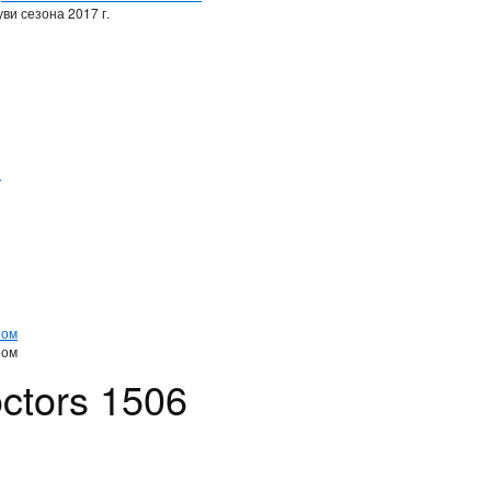
ви сезона 2017 г.
и
и
ном
ном
ctors 1506