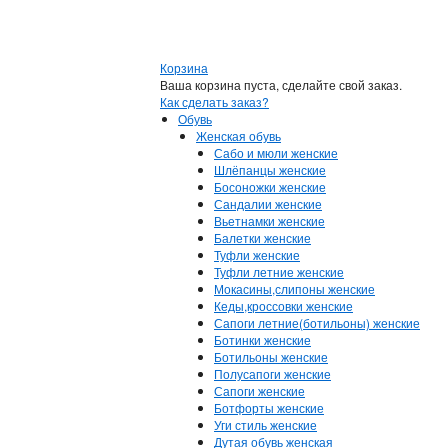
Корзина
Ваша корзина пуста, сделайте свой заказ.
Как сделать заказ?
Обувь
Женская обувь
Сабо и мюли женские
Шлёпанцы женские
Босоножки женские
Сандалии женские
Вьетнамки женские
Балетки женские
Туфли женские
Туфли летние женские
Мокасины,слипоны женские
Кеды,кроссовки женские
Сапоги летние(ботильоны) женские
Ботинки женские
Ботильоны женские
Полусапоги женские
Сапоги женские
Ботфорты женские
Уги стиль женские
Дутая обувь женская