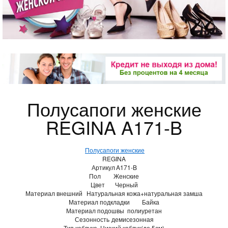
Полусапоги женские
REGINA A171-B
Полусапоги женские
REGINA
Артикул
A171-B
Пол
Женские
Цвет
Черный
Материал внешний
Натуральная кожа+натуральная замша
Материал подкладки
Байка
Материал подошвы
полиуретан
Сезонность
демисезонная
Тип каблука
Низкий каблук(до 5см)