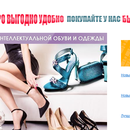
Новы
Новы
Лучш