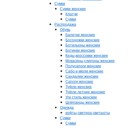
Сумки
Сумки женские
Клатчи
Сумки
Распродажа
Обувь
Балетки женские
Босоножки женские
Ботильоны женские
Ботинки женские
Кеды,кроссовки женские
Мокасины,слипоны женские
Полусапоги женские
Сабо и мюли женские
Сандалии женские
Сапоги женские
Туфли женские
Туфли летние женские
Уги стиль женские
Шлёпанцы женские
Одежда
кофты,свитера,свитшоты
Сумки
Сумки