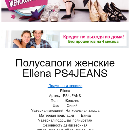
Полусапоги женские
Ellena PS4JEANS
Полусапоги женские
Ellena
Артикул
PS4JEANS
Пол
Женские
Цвет
Синий
Материал внешний
Натуральная замша
Материал подкладки
Байка
Материал подошвы
полиуретан
Сезонность
демисезонная
Тип каблука
Низкий каблук(до 5см)