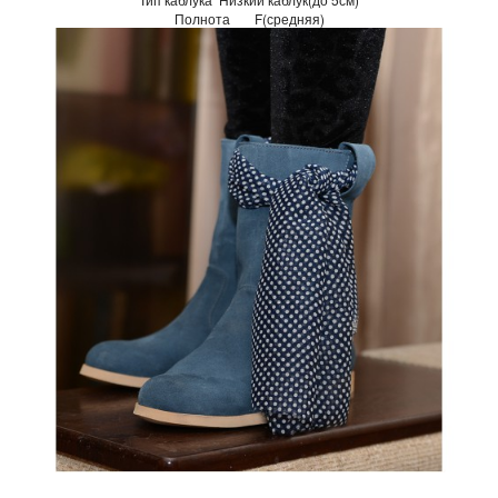
Полнота
F(средняя)