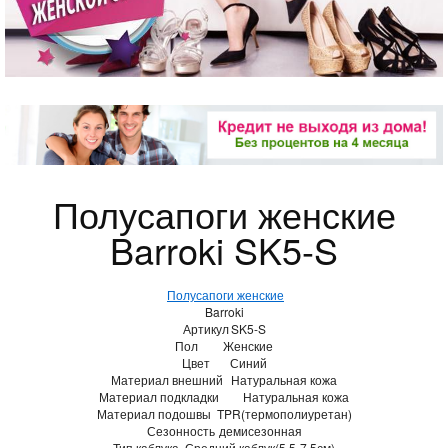
Полусапоги женские
Barroki SK5-S
Полусапоги женские
Barroki
Артикул
SK5-S
Пол
Женские
Цвет
Синий
Материал внешний
Натуральная кожа
Материал подкладки
Натуральная кожа
Материал подошвы
TPR(термополиуретан)
Сезонность
демисезонная
Тип каблука
Средний каблук(5,5-7,5см)