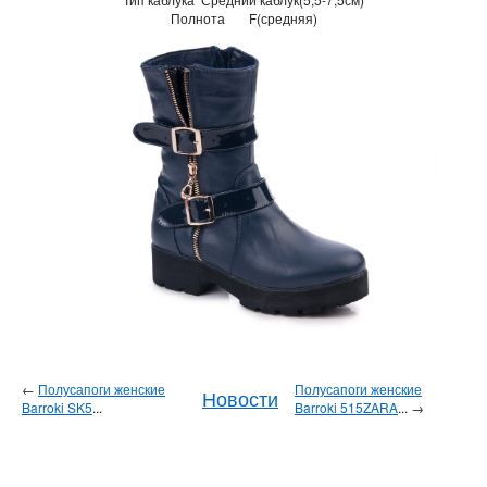
Полнота
F(средняя)
←
Полусапоги женские
Полусапоги женские
Новости
Barroki SK5
...
Barroki 515ZARA
... →